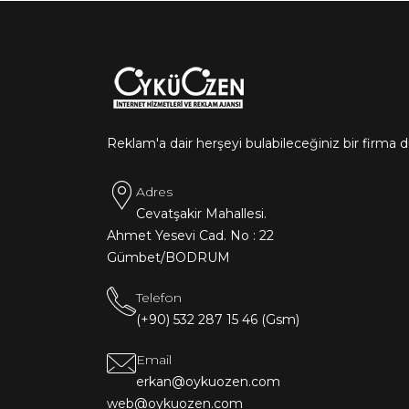
Reklam'a dair herşeyi bulabileceğiniz bir firma 
Adres
Cevatşakir Mahallesi.
Ahmet Yesevi Cad. No : 22
Gümbet/BODRUM
Telefon
(+90) 532 287 15 46 (Gsm)
Email
erkan@oykuozen.com
web@oykuozen.com