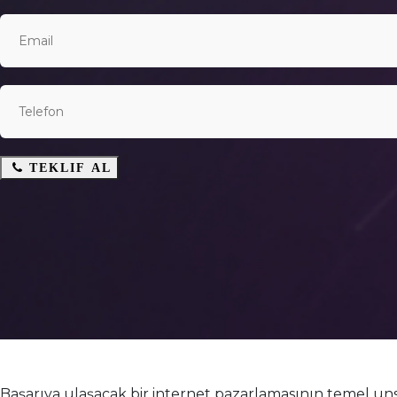
TEKLIF AL
Başarıya ulaşacak bir internet pazarlamasının temel un