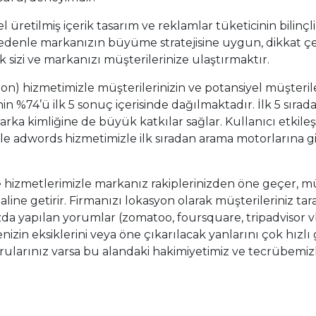
 üretilmiş içerik tasarım ve reklamlar tüketicinin bilinçl
 nedenle markanızın büyüme stratejisine uygun, dikkat çe
izi ve markanızı müşterilerinize ulaştırmaktır.
) hizmetimizle müşterilerinizin ve potansiyel müşteriler
in %74’ü ilk 5 sonuç içerisinde dağılmaktadır. İlk 5 sıra
arka kimliğine de büyük katkılar sağlar. Kullanıcı etkil
 adwords hizmetimizle ilk sıradan arama motorlarına gi
e hizmetlerimizle markanız rakiplerinizden öne geçer, mü
aline getirir. Firmanızı lokasyon olarak müşterileriniz tara
nızda yapılan yorumlar (zomatoo, foursquare, tripadvisor
nizin eksiklerini veya öne çıkarılacak yanlarını çok hızlı 
ularınız varsa bu alandaki hakimiyetimiz ve tecrübemizle