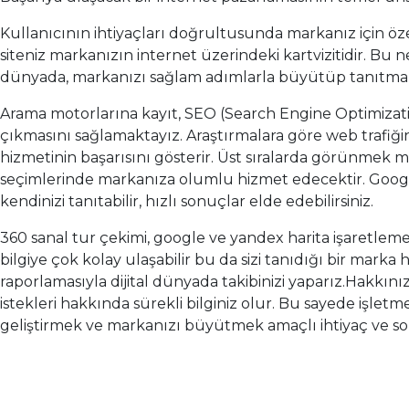
Kullanıcının ihtiyaçları doğrultusunda markanız için özel
siteniz markanızın internet üzerindeki kartvizitidir. Bu
dünyada, markanızı sağlam adımlarla büyütüp tanıtmak s
Arama motorlarına kayıt, SEO (Search Engine Optimization
çıkmasını sağlamaktayız. Araştırmalara göre web trafiğin
hizmetinin başarısını gösterir. Üst sıralarda görünmek m
seçimlerinde markanıza olumlu hizmet edecektir. Google
kendinizi tanıtabilir, hızlı sonuçlar elde edebilirsiniz.
360 sanal tur çekimi, google ve yandex harita işaretlem
bilgiye çok kolay ulaşabilir bu da sizi tanıdığı bir marka h
raporlamasıyla dijital dünyada takibinizi yaparız.Hakkı
istekleri hakkında sürekli bilginiz olur. Bu sayede işletme
geliştirmek ve markanızı büyütmek amaçlı ihtiyaç ve sor