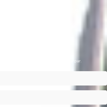
Referanslarımız
Markalar
İletişim
n gelseniz bile muhakkak gözünüze çarpar.