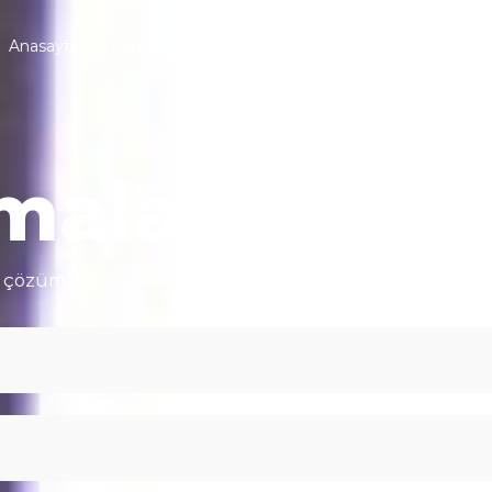
Anasayfa
Kurumsal
Web Çözümleri
Tabela
malatı
am çözümlerinden biridir. Şehir merkezlerinde görmezde