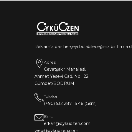
Reklam'a dair herşeyi bulabileceğiniz bir firma 
Adres
Cevatşakir Mahallesi.
Ahmet Yesevi Cad. No : 22
Gümbet/BODRUM
Telefon
(+90) 532 287 15 46 (Gsm)
Email
erkan@oykuozen.com
web@oykuozen.com