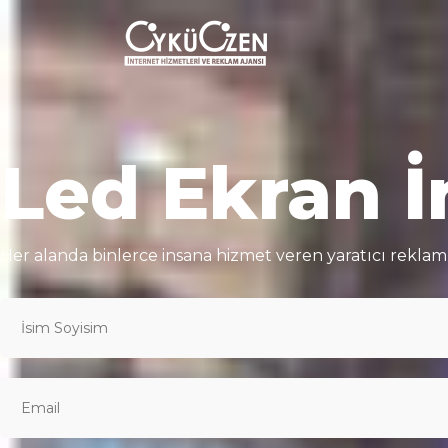
Led Ekran İ
Her alanda binlerce insana hizmet veren yaratıcı rekl